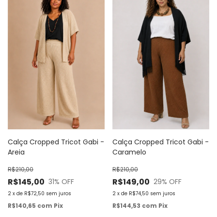
Calça Cropped Tricot Gabi -
Calça Cropped Tricot Gabi -
Areia
Caramelo
R$210,00
R$210,00
R$145,00
R$149,00
31
% OFF
29
% OFF
2
x
de
R$72,50
sem juros
2
x
de
R$74,50
sem juros
R$140,65
com
Pix
R$144,53
com
Pix