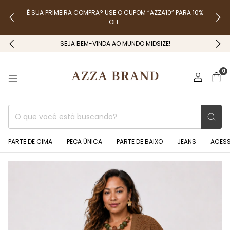
É SUA PRIMEIRA COMPRA? USE O CUPOM “AZZA10” PARA 10%
OFF.
SEJA BEM-VINDA AO MUNDO MIDSIZE!
0
PARTE DE CIMA
PEÇA ÚNICA
PARTE DE BAIXO
JEANS
ACES