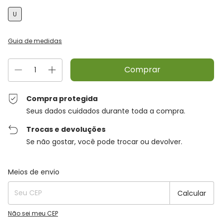
U
Guia de medidas
Compra protegida
Seus dados cuidados durante toda a compra.
Trocas e devoluções
Se não gostar, você pode trocar ou devolver.
Entregas para o CEP:
Alterar CEP
Meios de envio
Calcular
Não sei meu CEP