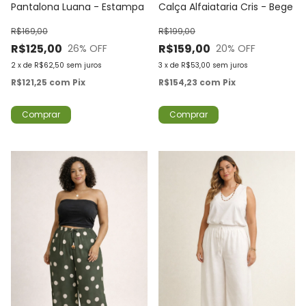
Pantalona Luana - Estampa
Calça Alfaiataria Cris - Bege
R$169,00
R$199,00
R$125,00
R$159,00
26
% OFF
20
% OFF
2
x
de
R$62,50
sem juros
3
x
de
R$53,00
sem juros
R$121,25
com
Pix
R$154,23
com
Pix
Comprar
Comprar