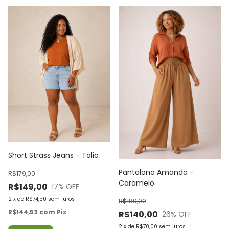
Short Strass Jeans - Talia
Pantalona Amanda -
R$179,00
Caramelo
R$149,00
17
% OFF
2
x
de
R$74,50
sem juros
R$189,00
R$144,53
com
Pix
R$140,00
26
% OFF
2
x
de
R$70,00
sem juros