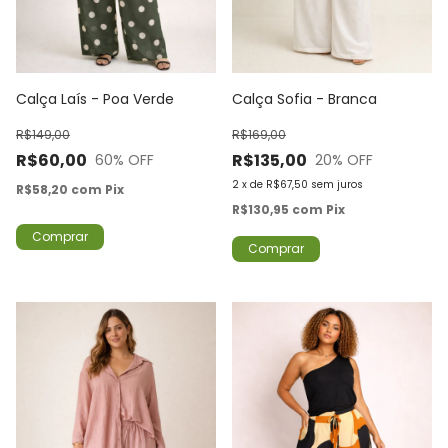
Calça Laís - Poa Verde
Calça Sofia - Branca
R$149,00
R$169,00
R$60,00
R$135,00
60
% OFF
20
% OFF
2
x
de
R$67,50
sem juros
R$58,20
com
Pix
R$130,95
com
Pix
Comprar
Comprar