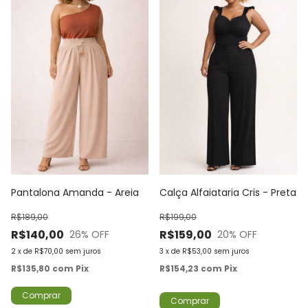
Pantalona Amanda - Areia
Calça Alfaiataria Cris - Preta
R$189,00
R$199,00
R$140,00
R$159,00
26
% OFF
20
% OFF
2
x
de
R$70,00
sem juros
3
x
de
R$53,00
sem juros
R$135,80
com
Pix
R$154,23
com
Pix
Comprar
Comprar