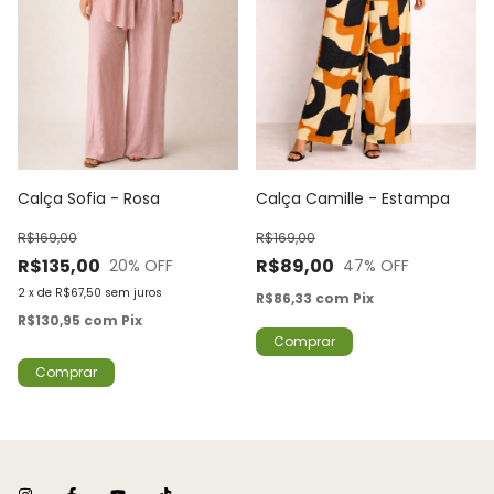
Calça Sofia - Rosa
Calça Camille - Estampa
R$169,00
R$169,00
R$135,00
R$89,00
20
% OFF
47
% OFF
2
x
de
R$67,50
sem juros
R$86,33
com
Pix
R$130,95
com
Pix
Comprar
Comprar