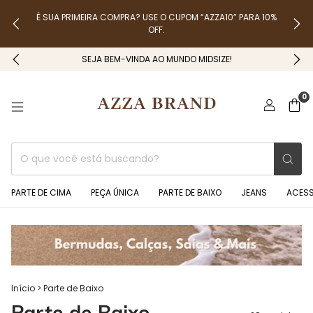
É SUA PRIMEIRA COMPRA? USE O CUPOM “AZZA10” PARA 10%
OFF.
SEJA BEM-VINDA AO MUNDO MIDSIZE!
0
PARTE DE CIMA
PEÇA ÚNICA
PARTE DE BAIXO
JEANS
ACES
Início
>
Parte de Baixo
Parte de Baixo