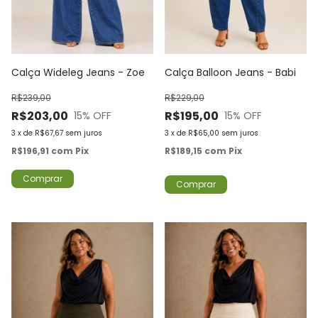
Calça Wideleg Jeans - Zoe
Calça Balloon Jeans - Babi
R$239,00
R$229,00
R$203,00
R$195,00
15
% OFF
15
% OFF
3
x
de
R$67,67
sem juros
3
x
de
R$65,00
sem juros
R$196,91
com
Pix
R$189,15
com
Pix
Comprar
Comprar