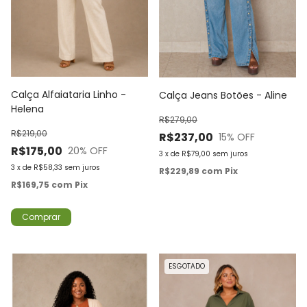
Calça Alfaiataria Linho -
Calça Jeans Botões - Aline
Helena
R$279,00
R$219,00
R$237,00
15
% OFF
R$175,00
20
% OFF
3
x
de
R$79,00
sem juros
3
x
de
R$58,33
sem juros
R$229,89
com
Pix
R$169,75
com
Pix
Comprar
ESGOTADO