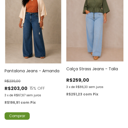
Calça Strass Jeans - Talia
Pantalona Jeans - Amanda
R$259,00
R$239,00
3
x
de
R$86,33
sem juros
R$203,00
15
% OFF
R$251,23
com
Pix
3
x
de
R$67,67
sem juros
R$196,91
com
Pix
Comprar