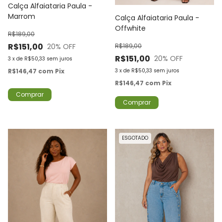
Calça Alfaiataria Paula -
Marrom
Calça Alfaiataria Paula -
Offwhite
R$189,00
R$151,00
20
% OFF
R$189,00
R$151,00
20
% OFF
3
x
de
R$50,33
sem juros
R$146,47
com
Pix
3
x
de
R$50,33
sem juros
R$146,47
com
Pix
Comprar
Comprar
ESGOTADO