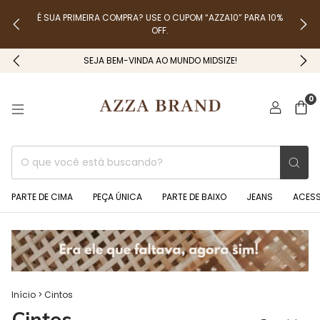
É SUA PRIMEIRA COMPRA? USE O CUPOM “AZZA10” PARA 10%
OFF.
SEJA BEM-VINDA AO MUNDO MIDSIZE!
0
PARTE DE CIMA
PEÇA ÚNICA
PARTE DE BAIXO
JEANS
ACES
Início
>
Cintos
Cintos