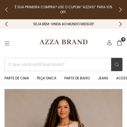
É SUA PRIMEIRA COMPRA? USE O CUPOM “AZZA10” PARA 10%
OFF.
SEJA BEM-VINDA AO MUNDO MIDSIZE!
0
PARTE DE CIMA
PEÇA ÚNICA
PARTE DE BAIXO
JEANS
ACES