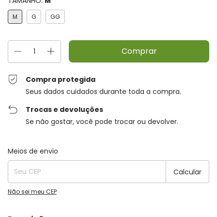
TAMANHO:
M
M
G
GG
Compra protegida
Seus dados cuidados durante toda a compra.
Trocas e devoluções
Se não gostar, você pode trocar ou devolver.
Entregas para o CEP:
Alterar CEP
Meios de envio
Calcular
Não sei meu CEP