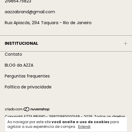
21985475823
aazzabrand@gmail.com
Rua Apiacás, 294 Taquara - Rio de Janeiro
INSTITUCIONAL
Contato
BLOG da AZZA
Perguntas frequentes
Política de privacidade
Copyright AZZA BRAND - 39820983000148 - 2026. Todos os direitos
Ao navegar por este site
você aceita o uso de cookies
para
reservados.
agilizar a sua experiência de compra.
Entendi