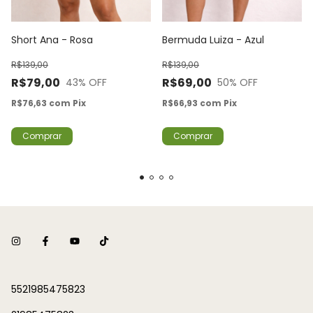
Short Ana - Rosa
Bermuda Luiza - Azul
R$139,00
R$139,00
R$79,00
R$69,00
43
% OFF
50
% OFF
R$76,63
com
Pix
R$66,93
com
Pix
Comprar
Comprar
5521985475823