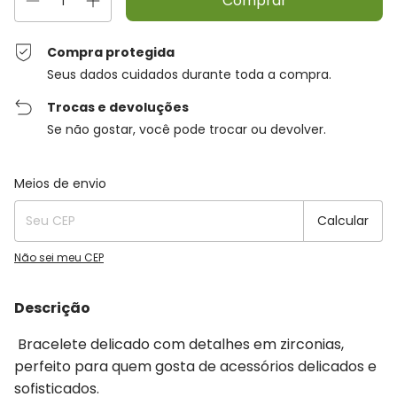
Compra protegida
Seus dados cuidados durante toda a compra.
Trocas e devoluções
Se não gostar, você pode trocar ou devolver.
Entregas para o CEP:
Alterar CEP
Meios de envio
Calcular
Não sei meu CEP
Descrição
Bracelete delicado com detalhes em zirconias,
perfeito para quem gosta de acessórios delicados e
sofisticados.