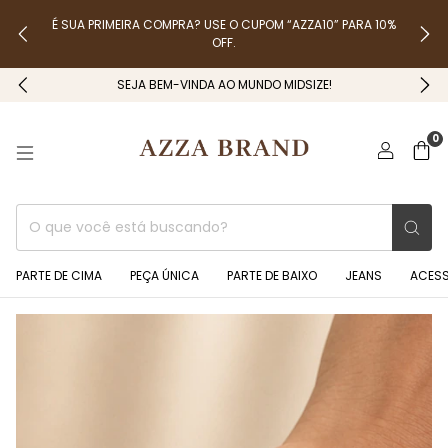
É SUA PRIMEIRA COMPRA? USE O CUPOM “AZZA10” PARA 10%
OFF.
SEJA BEM-VINDA AO MUNDO MIDSIZE!
0
PARTE DE CIMA
PEÇA ÚNICA
PARTE DE BAIXO
JEANS
ACES