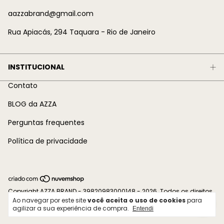
aazzabrand@gmail.com
Rua Apiacás, 294 Taquara - Rio de Janeiro
INSTITUCIONAL
Contato
BLOG da AZZA
Perguntas frequentes
Política de privacidade
Copyright AZZA BRAND - 39820983000148 - 2026. Todos os direitos
Ao navegar por este site
você aceita o uso de cookies
para
reservados.
agilizar a sua experiência de compra.
Entendi