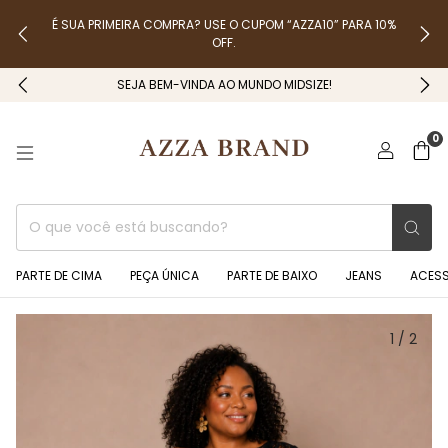
É SUA PRIMEIRA COMPRA? USE O CUPOM “AZZA10” PARA 10%
OFF.
SEJA BEM-VINDA AO MUNDO MIDSIZE!
0
PARTE DE CIMA
PEÇA ÚNICA
PARTE DE BAIXO
JEANS
ACES
1
/
2