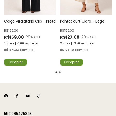
Calça Alfaiataria Cris - Preta
Pantacourt Clara - Bege
R$199,00
R$159,00
R$159,00
R$127,00
20
% OFF
20
% OFF
3
x
de
R$53,00
sem juros
2
x
de
R$63,50
sem juros
R$154,23
com
Pix
R$123,19
com
Pix
Comprar
Comprar
5521985475823