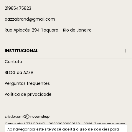
21985475823
aazzabrand@gmail.com
Rua Apiacás, 294 Taquara - Rio de Janeiro
INSTITUCIONAL
Contato
BLOG da AZZA
Perguntas frequentes
Política de privacidade
Copyright AZZA BRAND - 39820983000148 - 2026. Todos os direitos
Ao navegar por este site
você aceita o uso de cookies
para
reservados.