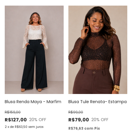
Blusa Tule Renata- Estampa
Blusa Renda Maya - Marfim
R$99,00
R$159,00
R$79,00
R$127,00
20
% OFF
20
% OFF
2
x
de
R$63,50
sem juros
R$76,63
com
Pix