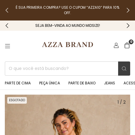
É SUA PRIMEIRA COMPRA? USE O CUPOM “AZZA10” PARA 10%
OFF.
SEJA BEM-VINDA AO MUNDO MIDSIZE!
0
PARTE DE CIMA
PEÇA ÚNICA
PARTE DE BAIXO
JEANS
ACES
ESGOTADO
1
/
2