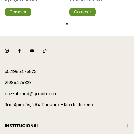
R$115,43
com
Pix
R$115,43
com
Pix
Comprar
Comprar
5521985475823
21985475823
aazzabrand@gmail.com
Rua Apiacás, 294 Taquara - Rio de Janeiro
INSTITUCIONAL