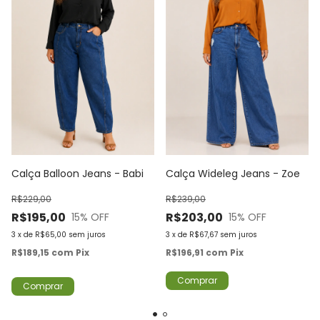
Calça Wideleg Jeans - Zoe
Calça Balloon Jeans - Babi
R$239,00
R$229,00
R$203,00
R$195,00
15
% OFF
15
% OFF
3
x
de
R$67,67
sem juros
3
x
de
R$65,00
sem juros
R$196,91
com
Pix
R$189,15
com
Pix
Comprar
Comprar