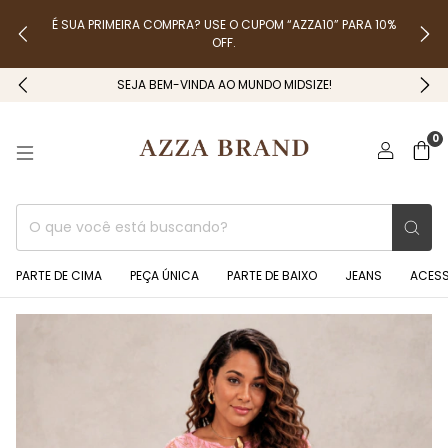
É SUA PRIMEIRA COMPRA? USE O CUPOM “AZZA10” PARA 10%
OFF.
SEJA BEM-VINDA AO MUNDO MIDSIZE!
0
PARTE DE CIMA
PEÇA ÚNICA
PARTE DE BAIXO
JEANS
ACES