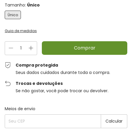
Tamanho:
Único
Único
Guia de medidas
Compra protegida
Seus dados cuidados durante toda a compra.
Trocas e devoluções
Se não gostar, você pode trocar ou devolver.
Entregas para o CEP:
Alterar CEP
Meios de envio
Calcular