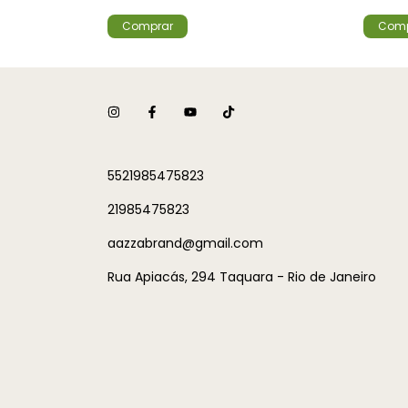
Comprar
Comp
5521985475823
21985475823
aazzabrand@gmail.com
Rua Apiacás, 294 Taquara - Rio de Janeiro