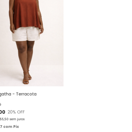
gatha - Terracota
0
,00
20
% OFF
55,50
sem juros
67
com
Pix