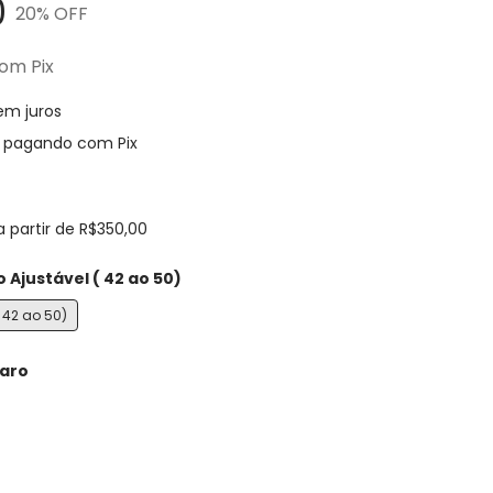
0
20
% OFF
om
Pix
em juros
pagando com Pix
a partir de
R$350,00
o Ajustável ( 42 ao 50)
( 42 ao 50)
aro