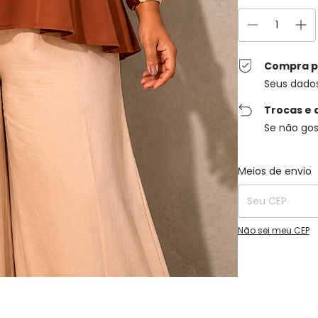
Compra p
Seus dado
Trocas e 
Se não gos
Entregas para o C
Meios de envio
Não sei meu CEP