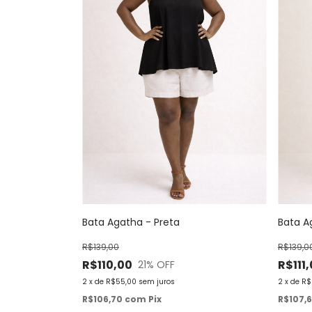
Bata Agatha - Preta
Bata A
R$139,00
R$139,0
R$110,00
R$111
21
% OFF
2
x
de
R$55,00
sem juros
2
x
de
R$
R$106,70
com
Pix
R$107,