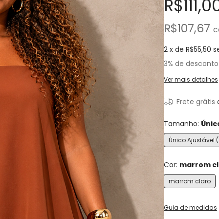
R$111,0
R$107,67
c
2
x de
R$55,50
s
3% de desconto
Ver mais detalhes
Frete grátis
Tamanho:
Únic
Único Ajustável 
Cor:
marrom cl
marrom claro
Guia de medidas