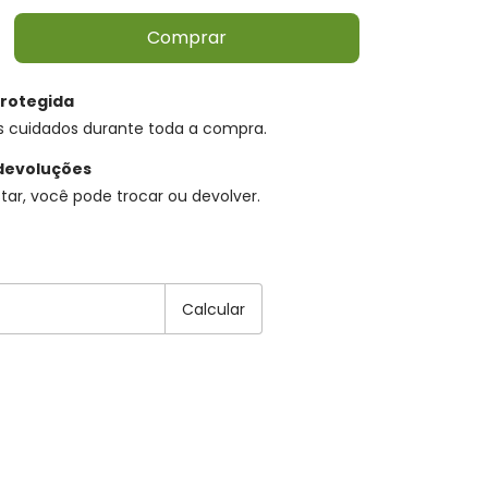
rotegida
s cuidados durante toda a compra.
devoluções
tar, você pode trocar ou devolver.
EP:
Alterar CEP
Calcular